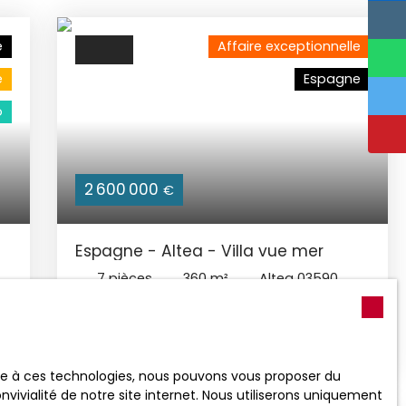
e
Affaire exceptionnelle
e
Espagne
o
2 600 000
€
Espagne - Altea - Villa vue mer
7
pièces
360
m²
Altea 03590
Affaire exceptionnelleUne VUE IMPRENABLE sur
la Mer et la Baie d'Altea . . . Larges baies
vitrées coulissantes permettant de profiter
a
au maximum de la lumière naturelle, grâce à
ace à ces technologies, nous pouvons vous proposer du
l'architecture moderne de haute qualité.
vivialité de notre site internet. Nous utiliserons uniquement
-
Cuisine américaine avec son îlot central,