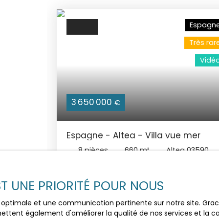
Espagn
Très rar
Vidé
3 650 000
€
Espagne - Altea - Villa vue mer
8
pièces
660
m²
Altea 03590
Située 2,5 km des plages, Une situation
exceptionnelle pour cette MAGNIFIQUE
EST UNE PRIORITÉ POUR NOUS
Villa Contemporaine avec ascenseur,
et, une vue INCROYABLE sur la mer et l
ce optimale et une communication pertinente sur notre site. Gr
Baie d'Altea. IMMENSE Piscine à
ettent également d'améliorer la qualité de nos services et la con
débordement - Jacuzzi 8 Personnes 