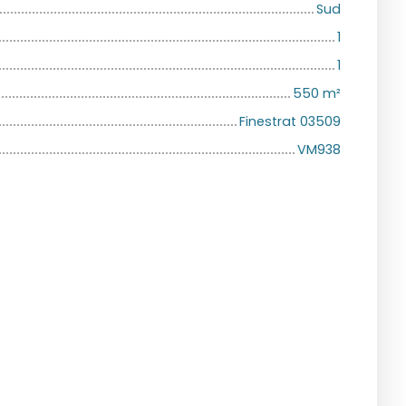
Sud
1
1
550
m²
Finestrat 03509
VM938