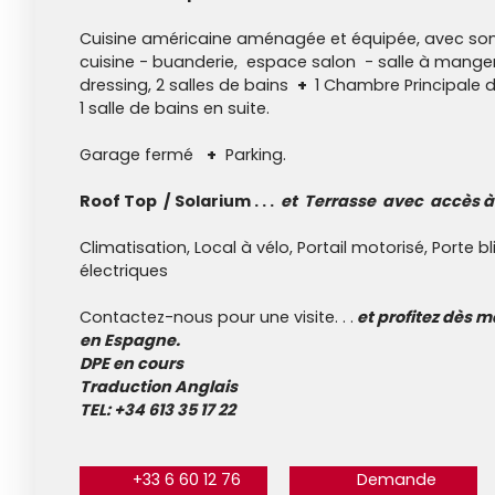
Cuisine américaine aménagée et équipée, avec son î
cuisine - buanderie, espace salon - salle à mange
dressing, 2 salles de bains
+
1 Chambre Principale 
1 salle de bains en suite.
Garage fermé
+
Parking.
Roof Top / Solarium . . .
et Terrasse avec accès à u
Climatisation, Local à vélo, Portail motorisé, Porte b
électriques
Contactez-nous pour une visite. . .
et profitez dès m
en Espagne.
DPE en cours
Traduction Anglais
TEL: +34 613 35 17 22
+33 6 60 12 76
Demande