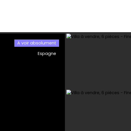
A voir absolument
l
Acheter
Location
Viager
Vendre
Estimer
Bai
Espagne