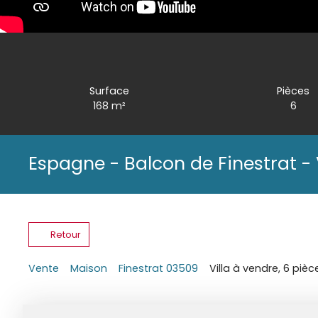
Surface
Pièces
168
m²
6
Espagne - Balcon de Finestrat - 
Retour
Vente
Maison
Finestrat 03509
Villa à vendre, 6 piè