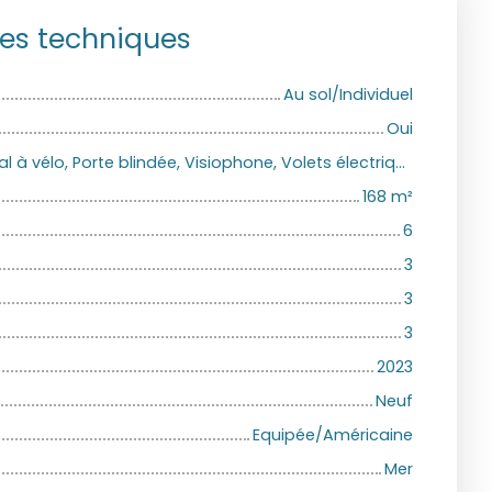
ues techniques
Au sol/Individuel
Oui
Climatisation, Local à vélo, Porte blindée, Visiophone, Volets électriques
168
m²
6
3
3
3
2023
Neuf
Equipée/Américaine
Mer