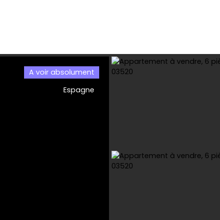
A voir absolument
l
Acheter
Location
Viager
Vendre
Estimer
Bai
Espagne