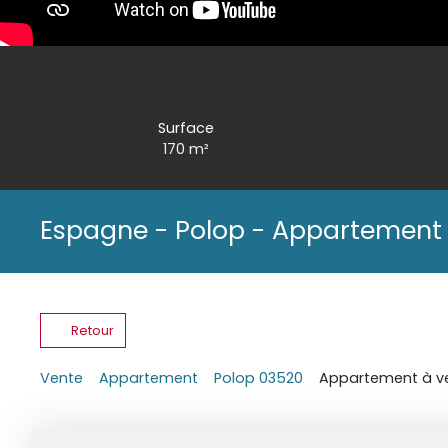
Surface
170
m²
Espagne - Polop - Appartement
Retour
Vente
Appartement
Polop 03520
Appartement à ve