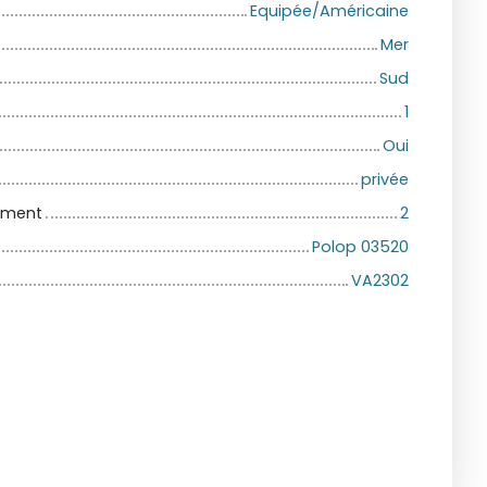
Equipée/Américaine
Mer
Sud
1
Oui
privée
iment
2
Polop 03520
VA2302