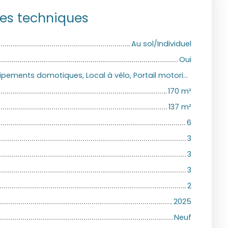
ues techniques
Au sol/Individuel
Oui
Climatisation, Équipements domotiques, Local à vélo, Portail motorisé, Porte blindée, Visiophone, Volets électriques
170
m²
137
m²
6
3
3
3
2
2025
Neuf