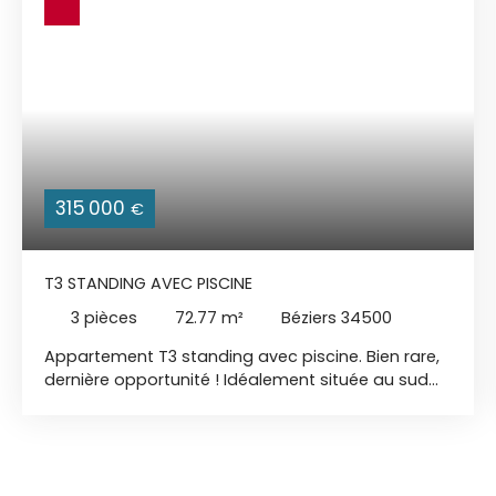
315 000
€
T3 STANDING AVEC PISCINE
3
pièces
72.77
m²
Béziers 34500
Appartement T3 standing avec piscine. Bien rare,
dernière opportunité ! Idéalement située au sud
de la France, Béziers se trouve au carrefour des
grands axes: vallée du Rhône, Provence, Région
Toulousaine, Pyrénées et Espagne. C'est dans le
quartier pavillonnaire très apprécié, ''Les Parcs du