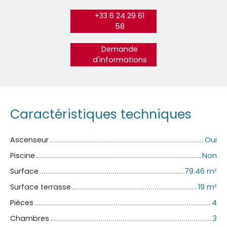
+33 6 24 29 61
58
Demande
d'informations
Caractéristiques techniques
Ascenseur
Oui
Piscine
Non
Surface
79.46
m²
Surface terrasse
19
m²
Pièces
4
Chambres
3