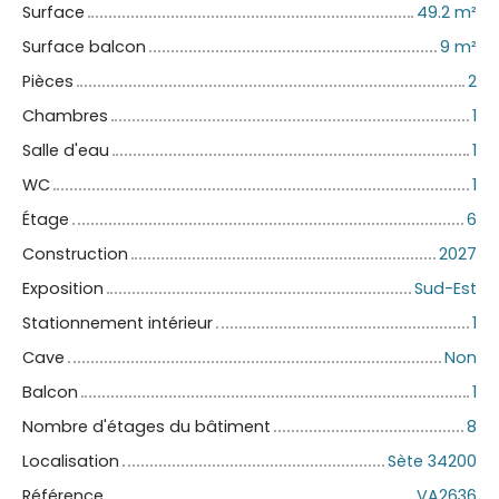
Surface
49.2
m²
Surface balcon
9
m²
Pièces
2
Chambres
1
Salle d'eau
1
WC
1
Étage
6
Construction
2027
Exposition
Sud-Est
Stationnement intérieur
1
Cave
Non
Balcon
1
Nombre d'étages du bâtiment
8
Localisation
Sète 34200
Référence
VA2636