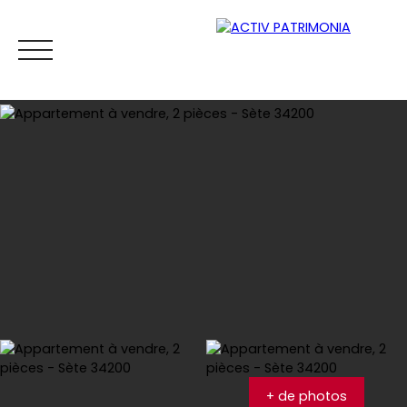
Accueil
Acheter
Location
Viager
Vendre
Es
Estimation
+ de photos