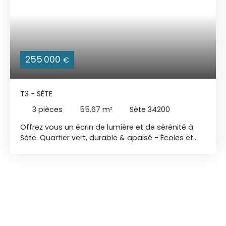
255 000
€
T3 - SÈTE
3
pièces
55.67
m²
Sète 34200
Offrez vous un écrin de lumière et de sérénité à
Sète. Quartier vert, durable & apaisé - Écoles et
commerces à pied - Horizon mer Dans ce
nouveau quartier entre ville et mer, à seulement 15
minutes à pied du centre-ville et de la gare SNCF,
chaque appartement s’ouvre sur un décor apaisé,
Pensé pour les familles et le bien-être quotidien, le
quartier intègre un espace de jeux, des mobilités
douces et de vastes espaces verts. Avec son
architecture contemporaine et sa démarche