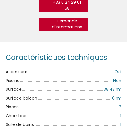
+33 6 24 29 61
58
Demande
d'informations
Caractéristiques techniques
Ascenseur
Oui
Piscine
Non
Surface
38.43
m²
Surface balcon
6
m²
Pièces
2
Chambres
1
Salle de bains
1