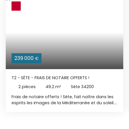
239 000
€
T2 - SÈTE - FRAIS DE NOTAIRE OFFERTS !
2
pièces
49.2
m²
Sète 34200
Frais de notaire offerts ! Sète, fait naître dans les
esprits les images de la Méditerranée et du soleil.
Entrée Est - Rive Sud, un quartier novateur sensible
aux enjeux environnementaux et au, bienvivre,
situé entre le canal de la Peyrade et le Port de
Commerce. La résidence est implantée dans un