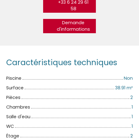
+33 6 24 29 61
58
Demande
d'informations
Caractéristiques techniques
Piscine
Non
Surface
38.91
m²
Pièces
2
Chambres
1
Salle d'eau
1
WC
1
Étage
2