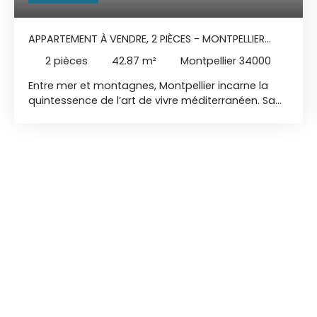
APPARTEMENT À VENDRE, 2 PIÈCES - MONTPELLIER
34000
2
pièces
42.87
m²
Montpellier 34000
Entre mer et montagnes, Montpellier incarne la
quintessence de l’art de vivre méditerranéen. Sa
situation géographique privilégiée, entre les
plages ensoleillées du littoral et les contreforts
des Cévennes, offre un cadre de vie exceptionnel.
Au cœur du quartier du Millénaire, la résidence
s’installe dans un environnement rare : à deux pas
des commodités, à proximité du Parc Jane Évrard
et ses 5 000 m² de nature. Un équilibre parfait
entre dynamisme urbain et sérénité résidentielle.
Chaque espace de vie a été conçu avec soin pour
offrir luminosité, volumes généreux, et confort
moderne. Les larges terrasses et jardins privatifs
invitent à profiter pleinement du climat
méditerranéen. Au 2ème étage sur 3 Exposition
Sud T2 de 42,87 m2 - terrasse de 12,70 m2 avec