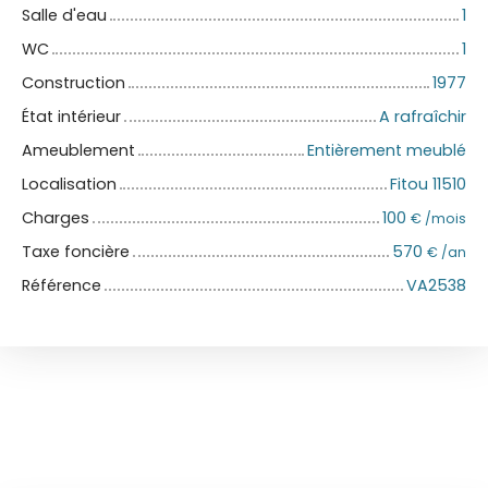
Salle d'eau
1
WC
1
Construction
1977
État intérieur
A rafraîchir
Ameublement
Entièrement meublé
Localisation
Fitou 11510
Charges
100
€ /mois
Taxe foncière
570
€ /an
Référence
VA2538