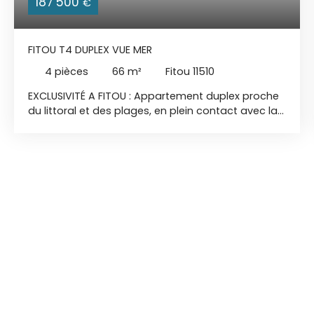
187 500
€
FITOU T4 DUPLEX VUE MER
4
pièces
66
m²
Fitou 11510
EXCLUSIVITÉ A FITOU : Appartement duplex proche
du littoral et des plages, en plein contact avec la
nature. Alejandro SANCHEZ conseiller immobilier
ACTIV PATRIMONIA, vous propose: un appartement
exceptionnel de type T3/4 avec 2 belles chambres
vue mer et 1 chambre mezzanine type suite. Pièce
de vie avec cuisine ouverte donnant le tout sur
une belle terrasse sur lequel vous profitez aussi de
la vue mer et du Mont Canigou. Cet appartement
est situé au premier et dernier étage d'un
bâtiment construit en 2004, offrant un cadre de
vie agréable et fonctionnel avec vue mer des
deux côtés. Appartement traversant très lumineux
avec quatre pièces bien définies, idéales pour une
famille ou pour accueillir des amis. Les deux salles