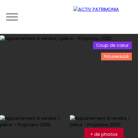
Coup de cœur
Nouveauté
Accueil
Acheter
Location
Viager
Vendre
Es
Estimation
+ de photos