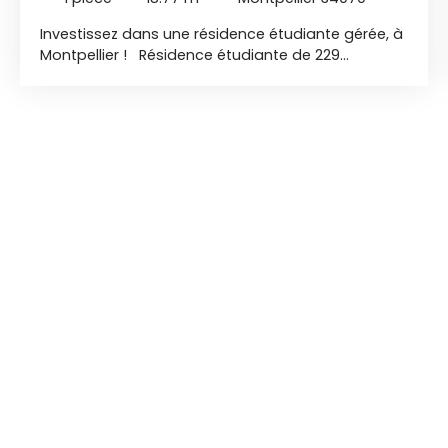
Investissez dans une résidence étudiante gérée, à
Montpellier ! Résidence étudiante de 229
logements meublés située à Montpellier.
Implantée au cœur d’un bel espace paysager, elle
offre un environnement calme et verdoyant. À
seulement quelques minutes du centre historique,
les étudiants profitent d’un cadre de vie privilégié,
alliant charme, praticité et sérénité. Pensée pour
répondre aux besoins du quotidien, la résidence
bénéficie de commerces à proximité immédiate,
facilitant la vie des résidents. Conçue pour
favoriser de bonnes conditions d’étude, elle
représente également une opportunité
d’investissement LMNP portée par un marché
locatif étudiant en pleine croissance. T1 au 1er
étage de 18,77 m2 Loyer de 370,71 € / mois
Rentabilité HT à 4% Livraison Juillet 2028