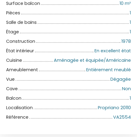
Surface balcon
10
m²
Pièces
1
Salle de bains
1
Étage
1
Construction
1978
État intérieur
En excellent état
Cuisine
Aménagée et équipée/Américaine
Ameublement
Entièrement meublé
Vue
Dégagée
Cave
Non
Balcon
1
Localisation
Propriano 20110
Référence
VA2554