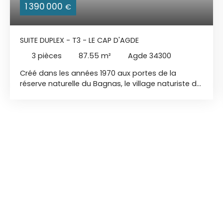
1 390 000
€
SUITE DUPLEX - T3 - LE CAP D'AGDE
3
pièces
87.55
m²
Agde 34300
Créé dans les années 1970 aux portes de la
réserve naturelle du Bagnas, le village naturiste du
Cap d’Agde s’étend à l’est de cette station
balnéaire incontournable. Première destination
naturiste en Méditerranée et plus grand village
d’Europe, il représente aujourd’hui une opportunité
d’investissement dans un endroit unique. Avec
tous les équipements, commerces, restaurants et
services nécessaires au confort de la vie
quotidienne, le village est entièrement autonome.
Il dispose également d’atouts majeurs : un littoral
de sable fin de 2 kilomètres de long abritant 3
plages aménagées, sans oublier son port de
plaisance. Le concept architectural de la
résidence trouve son origine dans le mouvement