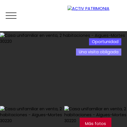
Oportunidad
Una visita obligada
Inicio
Comprar
Alquiler
Viager
Vender
Esti
Estimar
Más fotos