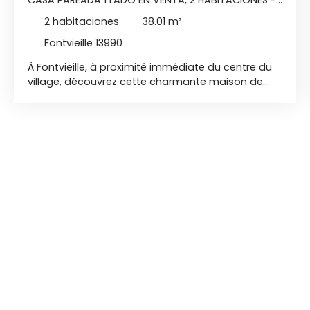
FONTVIEILLE 13990
2
habitaciones
38.01
m²
Fontvieille 13990
À Fontvieille, à proximité immédiate du centre du
village, découvrez cette charmante maison de
plain-pied de 38 m² dont la rénovation totale s'est
terminée en 2024. Dès l'entrée, on apprécie une
belle pièce de vie lumineuse avec sa cuisine
ouverte aménagée et équipée. La chambre
indépendante et la salle d'eau moderne
complètent un intérieur parfaitement entretenu,
où aucun travaux n'est à prévoir. À l'extérieur, une
agréable cour permet de profiter des beaux jours
en toute tranquillité, et une place de parking
privative vient ajouter un certain confort au
quotidien. La maison bénéficie de prestations
récentes avec une climatisation réversible et du
double vitrage. Elle est vendue entièrement
meublée, ce qui en fait une opportunité idéale
pour un pied-à-terre en Provence ou un