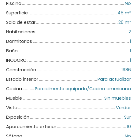
Piscina
No
Superficie
45
m²
Sala de estar
26
m²
Habitaciones
2
Dormitorios
1
Baño
1
INODORO
1
Construcción
1986
Estado interior
Para actualizar
Cocina
Parcialmente equipado/Cocina americana
Mueble
Sin muebles
Vista
Verdor
Exposición
Sur
Aparcamiento exterior
10
Sótano
No