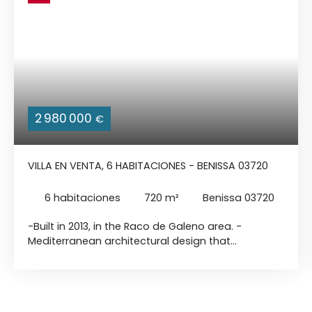
2 980 000
€
VILLA EN VENTA, 6 HABITACIONES - BENISSA 03720
6
habitaciones
720
m²
Benissa 03720
-Built in 2013, in the Raco de Galeno area. -
Mediterranean architectural design that
harmonizes with its natural environment. -The
surface area of 720 m² is made up of 3 levels: On
the first floor you will find a classic style kitchen, a
spacious living and dining room with a fireplace.