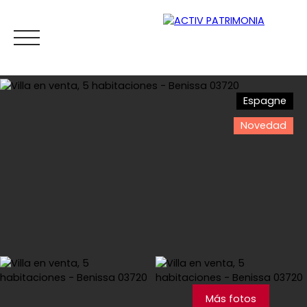
Espagne
Novedad
Inicio
Comprar
Alquiler
Viager
Vender
Esti
Estimar
Más fotos