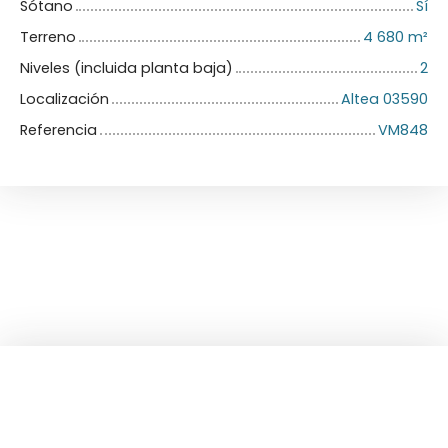
Sótano
Sí
Terreno
4 680
m²
Niveles (incluida planta baja)
2
Localización
Altea 03590
Referencia
VM848