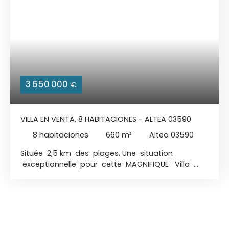
3 650 000
€
VILLA EN VENTA, 8 HABITACIONES - ALTEA 03590
8
habitaciones
660
m²
Altea 03590
Située 2,5 km des plages, Une situation
exceptionnelle pour cette MAGNIFIQUE Villa
Contemporaine avec ascenseur, et, une vue
INCROYABLE sur la mer et la Baie d'Altea.
IMMENSE Piscine à débordement - Jacuzzi 8
Personnes - Ascenseur - Cheminée - Salle
de Gym / Fitness - . . . et des SURPRISES. Larges
baies vitrées du sol au plafond pour profiter au