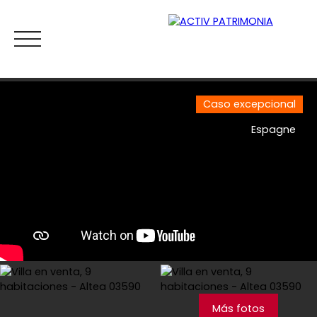
Caso excepcional
Espagne
Inicio
Comprar
Alquiler
Viager
Vender
Esti
Estimar
Más fotos