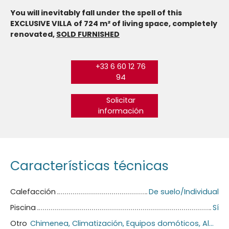
You will inevitably fall under the spell of this
EXCLUSIVE VILLA of 724 m² of living space, completely
renovated,
SOLD FURNISHED
+33 6 60 12 76
94
Solicitar
información
Características técnicas
Calefacción
De suelo/Individual
Piscina
Sí
Otro
Chimenea, Climatización, Equipos domóticos, Almacenamiento de bicicletas, Portón motorizado, Sistema de alarma, Videófono