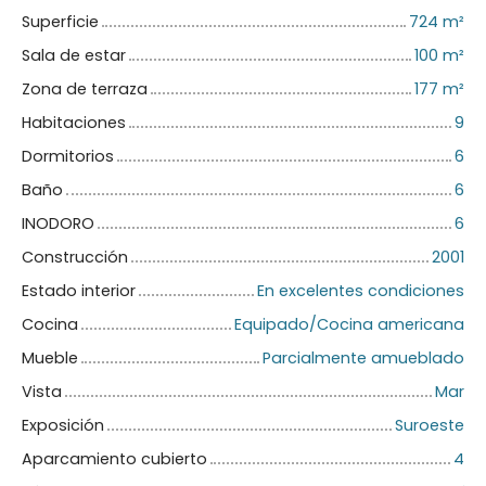
Superficie
724
m²
Sala de estar
100
m²
Zona de terraza
177
m²
Habitaciones
9
Dormitorios
6
Baño
6
INODORO
6
Construcción
2001
Estado interior
En excelentes condiciones
Cocina
Equipado/Cocina americana
Mueble
Parcialmente amueblado
Vista
Mar
Exposición
Suroeste
Aparcamiento cubierto
4