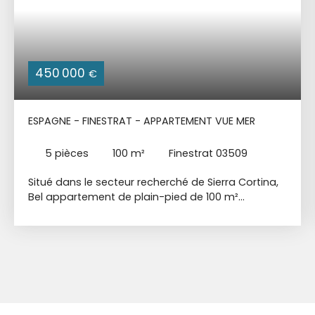
450 000
€
ESPAGNE - FINESTRAT - APPARTEMENT VUE MER
5
pièces
100
m²
Finestrat 03509
Situé dans le secteur recherché de Sierra Cortina,
Bel appartement de plain-pied de 100 m²
habitable + Terrasse 28 m² + Jardin 31 m² +
Cave + Garage fermé. Petite résidence
sécurisée, avec une immense Piscine + Piscine
enfants + Terrain de Padel + Salle de Sport /
Fitness + Sauna + Vestiaires + Espace de
Coworking + Aire de jeux pour les enfants + Zone
de pique-nique + Terrain de Pétanques. Salon
lumineux avec cuisine américaine entièrement