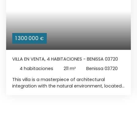
1 300 000
€
VILLA EN VENTA, 4 HABITACIONES - BENISSA 03720
4
habitaciones
211
m²
Benissa 03720
This villa is a masterpiece of architectural
integration with the natural environment, located
on a plot of 11,000 m² in Partida Quisi. With a built
area of 211 m², this single-storey house offers
three bedrooms and an ecological design. -
Sustainable Architecture: Dry stone walls and
native vegetation for a fusion with the landscape.
- Energy Efficiency: Aerotermia for heating and
domestic hot water, heated floor, photovoltaic