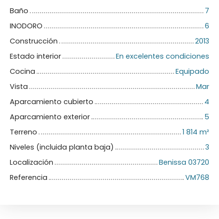
Baño
7
INODORO
6
Construcción
2013
Estado interior
En excelentes condiciones
Cocina
Equipado
Vista
Mar
Aparcamiento cubierto
4
Aparcamiento exterior
5
Terreno
1 814
m²
Niveles (incluida planta baja)
3
Localización
Benissa 03720
Referencia
VM768