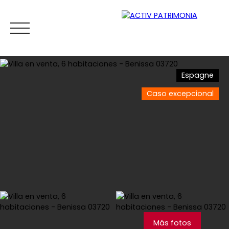
Espagne
Caso excepcional
Inicio
Comprar
Alquiler
Viager
Vender
Esti
Estimar
Más fotos