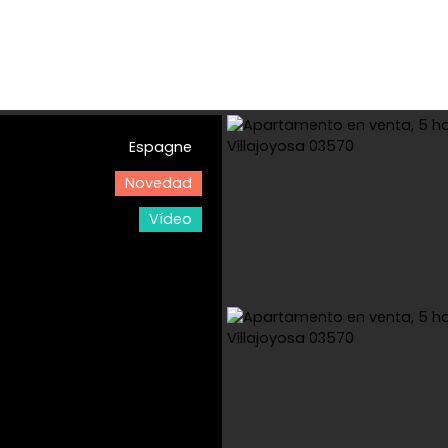
Espagne
omprar
Alquiler
Viager
Vender
Estimar
Arrend
Novedad
Vídeo