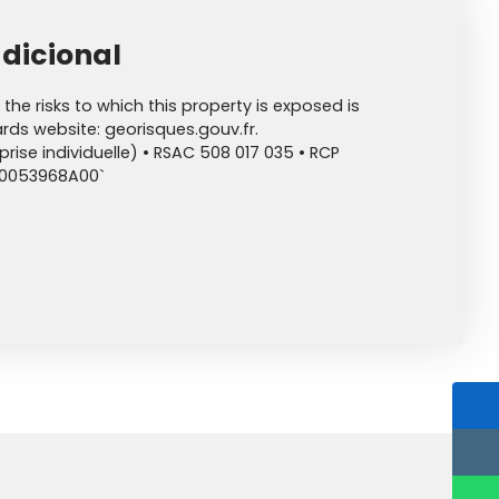
dicional
the risks to which this property is exposed is
rds website: georisques.gouv.fr.
ise individuelle) • RSAC 508 017 035 • RCP
00053968A00`