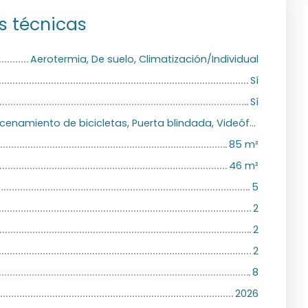
s técnicas
Aerotermia, De suelo, Climatización/Individual
Sí
Sí
Climatización, Almacenamiento de bicicletas, Puerta blindada, Videófono
85
m²
46
m²
5
2
2
2
8
2026