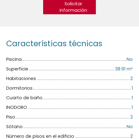
Solicitar
información
Características técnicas
Piscina
No
Superficie
38.91
m²
Habitaciones
2
Dormitorios
1
Cuarto de baño
1
INODORO
1
Piso
2
Sótano
No
Número de pisos en el edificio
2