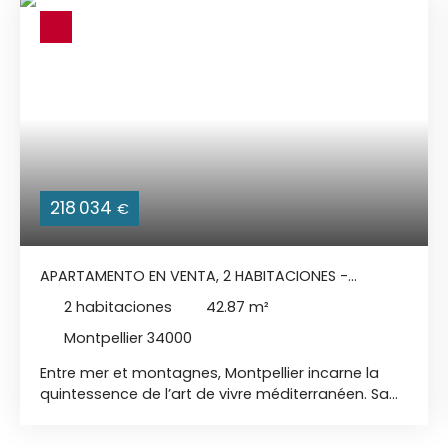
218 034
€
APARTAMENTO EN VENTA, 2 HABITACIONES -
MONTPELLIER 34000
2
habitaciones
42.87
m²
Montpellier 34000
Entre mer et montagnes, Montpellier incarne la
quintessence de l’art de vivre méditerranéen. Sa
situation géographique privilégiée, entre les
plages ensoleillées du littoral et les contreforts