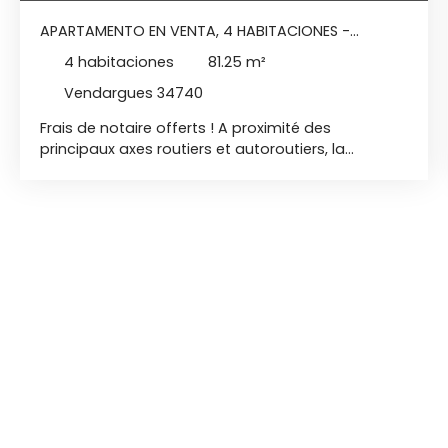
APARTAMENTO EN VENTA, 4 HABITACIONES -
VENDARGUES 34740
4
habitaciones
81.25
m²
Vendargues 34740
Frais de notaire offerts ! A proximité des
principaux axes routiers et autoroutiers, la
commune de Vendargues bénéficie d’une
situation stratégique. Idéalement située à
proximité de nombreuses commodités et à
quelques kilomètres de Montpellier, aux portes de
la petite Camargue. Résidence intimiste. Confort
thermique performant, pour un logement plus
agréable été comme hiver. Consommations
énergétiques maîtrisées, pour un logement plus
économiques au quotidien. NF LOGEMENT- RT2012
Au 1er étage sur 2 Exposition Sud T4 de 81,25 m2 -
Terrasse de 13,15 m2 Terrasse équipée d’un
éclairage, d’une prise électrique et d’un robinet
d’eau Séjour/Cuisine de 35,20 m2 3 chambres
avec placards intégrés Salle d’eau avec wc plus