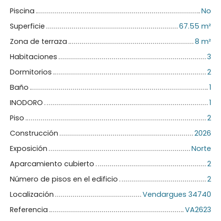
Piscina
No
Superficie
67.55
m²
Zona de terraza
8
m²
Habitaciones
3
Dormitorios
2
Baño
1
INODORO
1
Piso
2
Construcción
2026
Exposición
Norte
Aparcamiento cubierto
2
Número de pisos en el edificio
2
Localización
Vendargues 34740
Referencia
VA2623