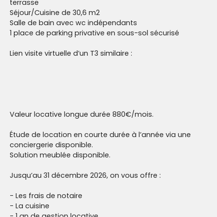
terrasse
Séjour/Cuisine de 30,6 m2
Salle de bain avec wc indépendants
1 place de parking privative en sous-sol sécurisé
Lien visite virtuelle d’un T3 similaire :
https://kuula.co/share/5NRRC/collection/7FCQN?
logo=1&info=0&fs=1&vr=1&autorotate=0.04&autop=120&
thumbs=3&inst=fr
Valeur locative longue durée 880€/mois.
Étude de location en courte durée à l’année via une
conciergerie disponible.
Solution meublée disponible.
Jusqu’au 31 décembre 2026, on vous offre :
- Les frais de notaire
- La cuisine
- 1 an de gestion locative