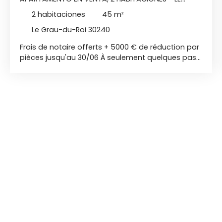
GRAU-DU-ROI 30240
2
habitaciones
45
m²
Le Grau-du-Roi 30240
Frais de notaire offerts + 5000 € de réduction par
pièces jusqu'au 30/06 À seulement quelques pas
de la plage, au cœur d'un environnement
résidentiel recherché du Grau-du-Roi, profitez
d'une adresse rare entre Méditerranée, Port
Camargue et nature préservée. Station balnéaire
prisée toute l'année, Le Grau-du-Roi séduit par sa
qualité de vie, son attractivité touristique et sa
proximité avec Montpellier. Une localisation idéale
aussi bien pour une résidence secondaire que
pour un investissement patrimonial. Dans un
secteur où la demande locative saisonnière reste
soutenue, ce bien bénéficie d'un cadre
particulièrement recherché, à proximité
immédiate des plages, des commerces et des
animations du littoral. Au 1er étage sur 2 Exposition
Sud T2 de 45 m2 - Terrasse de 7,5 m2 1 chambre