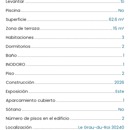
Levantar
Sí
Piscina
No
Superficie
62.6
m²
Zona de terraza
15
m²
Habitaciones
3
Dormitorios
2
Baño
1
INODORO
1
Piso
2
Construcción
2026
Exposición
Este
Aparcamiento cubierto
1
Sótano
No
Número de pisos en el edificio
2
Localización
Le Grau-du-Roi 30240