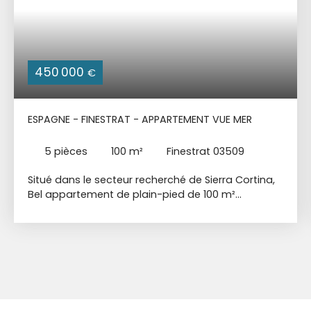
450 000
€
ESPAGNE - FINESTRAT - APPARTEMENT VUE MER
5
pièces
100
m²
Finestrat 03509
Situé dans le secteur recherché de Sierra Cortina,
Bel appartement de plain-pied de 100 m²
habitable + Terrasse 28 m² + Jardin 31 m² +
Cave + Garage fermé. Petite résidence
sécurisée, avec une immense Piscine + Piscine
enfants + Terrain de Padel + Salle de Sport /
Fitness + Sauna + Vestiaires + Espace de
Coworking + Aire de jeux pour les enfants + Zone
de pique-nique + Terrain de Pétanques. Salon
lumineux avec cuisine américaine entièrement