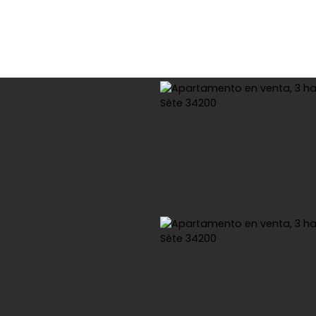
omprar
Alquiler
Viager
Vender
Estimar
Arrend