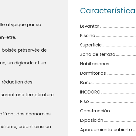
Característica
lle atypique par sa
Levantar
Piscina
en-être.
Superficie
 boisée préservée de
Zona de terraza
ue, un digicode et un
Habitaciones
Dormitorios
e réduction des
Baño
INODORO
ssurant une température
Piso
Construcción
 offrant des économies
Exposición
méliorée, créant ainsi un
Aparcamiento cubierto