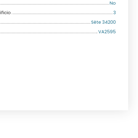
No
ficio
3
Sète 34200
VA2595