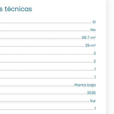
s técnicas
Sí
No
66.7
m²
29
m²
3
2
1
1
Planta baja
2026
Sur
1