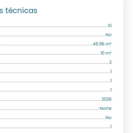
s técnicas
Sí
No
46.96
m²
10
m²
2
1
1
1
2026
Norte
No
1