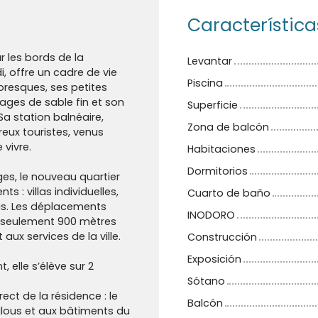
Característica
r les bords de la
Levantar
, offre un cadre de vie
Piscina
ttoresques, ses petites
plages de sable fin et son
Superficie
Sa station balnéaire,
Zona de balcón
eux touristes, venus
 vivre.
Habitaciones
Dormitorios
ages, le nouveau quartier
 : villas individuelles,
Cuarto de baño
ous. Les déplacements
INODORO
 à seulement 900 mètres
aux services de la ville.
Construcción
Exposición
 elle s’élève sur 2
Sótano
ect de la résidence : le
Balcón
lous et aux bâtiments du