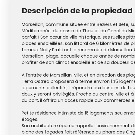
Descripción de la propiedad
Marseillan, commune située entre Béziers et Sète, su
Méditerranée, du bassin de Thau et du Canal du Midi
parfait ! Son cœur de ville historique, ses ruelles pi
places ensoleillées, son littoral de 6 kilomètres de 
fameux Noilly Prat font la renommée de Marseillan. 
Marseillan-plage, accueille chaque année de nombr
profiter de son climat ensoleillé et de sa douceur de
A l’entrée de Marseillan-ville, et en direction des pl
Terra Ostrea proposera à terme environ 145 logements
logements collectifs, il répondra aux besoins de t
doux y seront privilégiés. Proche du centre-ville et
du port, il offrira un accès rapide aux commerces et 
Petite résidence intimiste de 16 logements seulement,
étages.
Son architecture épurée rappelle l’environnement dir
blanc des façades fait référence au phare des Ong