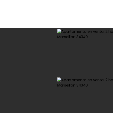
omprar
Alquiler
Viager
Vender
Estimar
Arrend