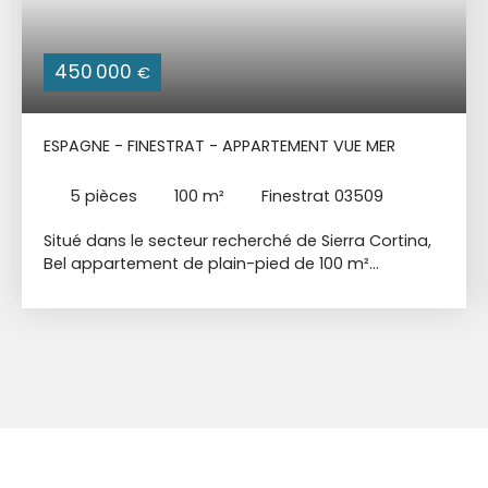
450 000
€
ESPAGNE - FINESTRAT - APPARTEMENT VUE MER
5
pièces
100
m²
Finestrat 03509
Situé dans le secteur recherché de Sierra Cortina,
Bel appartement de plain-pied de 100 m²
habitable + Terrasse 28 m² + Jardin 31 m² +
Cave + Garage fermé. Petite résidence
sécurisée, avec une immense Piscine + Piscine
enfants + Terrain de Padel + Salle de Sport /
Fitness + Sauna + Vestiaires + Espace de
Coworking + Aire de jeux pour les enfants + Zone
de pique-nique + Terrain de Pétanques. Salon
lumineux avec cuisine américaine entièrement