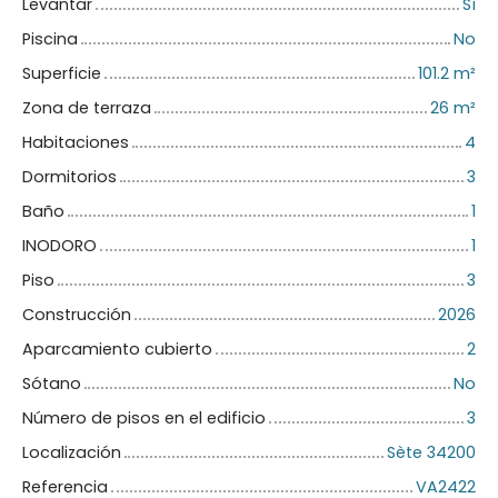
Levantar
Sí
Piscina
No
Superficie
101.2
m²
Zona de terraza
26
m²
Habitaciones
4
Dormitorios
3
Baño
1
INODORO
1
Piso
3
Construcción
2026
Aparcamiento cubierto
2
Sótano
No
Número de pisos en el edificio
3
Localización
Sète 34200
Referencia
VA2422