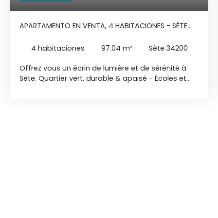
APARTAMENTO EN VENTA, 4 HABITACIONES - SÈTE
34200
4
habitaciones
97.04
m²
Sète 34200
Offrez vous un écrin de lumière et de sérénité à
Sète. Quartier vert, durable & apaisé - Écoles et
commerces à pied - Horizon mer Dans ce
nouveau quartier entre ville et mer, à seulement 15
minutes à pied du centre-ville et de la gare SNCF,
chaque appartement s’ouvre sur un décor apaisé,
Pensé pour les familles et le bien-être quotidien, le
quartier intègre un espace de jeux, des mobilités
douces et de vastes espaces verts. Avec son
architecture contemporaine et sa démarche
durable, la résidence développe un cadre de vie
harmonieux et tourné vers l’avenir. Au 6ème étage
sur 6 Exposition Sud T4 de 97,04 m2 - Terrasse de
44,80 m2 - Balcon de 16,50 m2 Soit 61,3 m2 de
surface extérieur - Horizon mer 2 places de