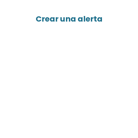
Crear una alerta
Nombre
Apellido
Correo electrónico
Tipo de oferta
Venta
Tipo de propiedad
Apartamento
Localización
Finestrat 03509
Presupuesto máximo (€)