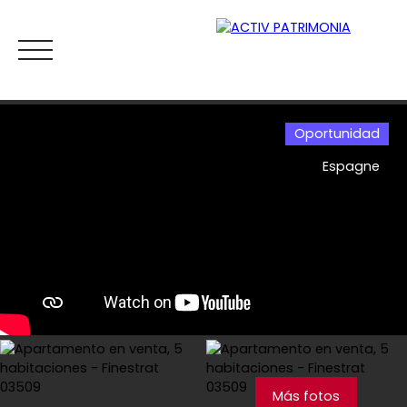
Oportunidad
Espagne
Inicio
Comprar
Alquiler
Viager
Vender
Esti
Estimar
Más fotos