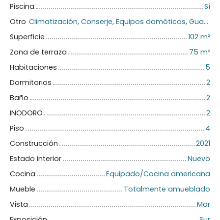
Piscina
Sí
Otro
Climatización, Conserje, Equipos domóticos, Guardián, Almacenamiento de bicicletas, Portón motorizado, Puerta blindada, Sistema de alarma, Videófono
Superficie
102
m²
Zona de terraza
75
m²
Habitaciones
5
Dormitorios
2
Baño
2
INODORO
2
Piso
4
Construcción
2021
Estado interior
Nuevo
Cocina
Equipado/Cocina americana
Mueble
Totalmente amueblado
Vista
Mar
Exposición
Sur