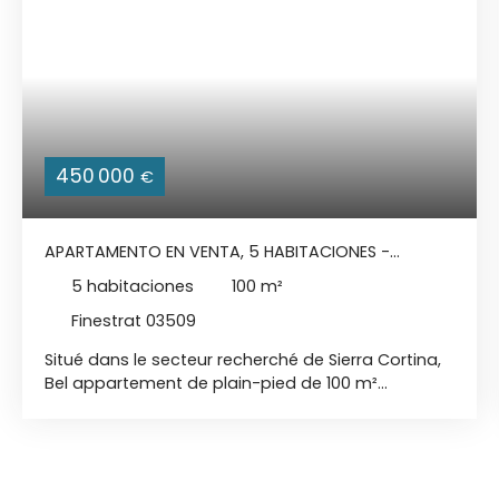
450 000
€
APARTAMENTO EN VENTA, 5 HABITACIONES -
FINESTRAT 03509
5
habitaciones
100
m²
Finestrat 03509
Situé dans le secteur recherché de Sierra Cortina,
Bel appartement de plain-pied de 100 m²
habitable + Terrasse 28 m² + Jardin 31 m² +
Cave + Garage fermé. Petite résidence
sécurisée, avec une immense Piscine + Piscine
enfants + Terrain de Padel + Salle de Sport /