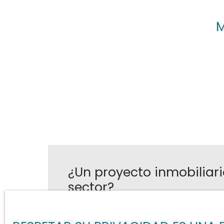
M
¿Un proyecto inmobiliari
sector?
Contacto
Charline DALI