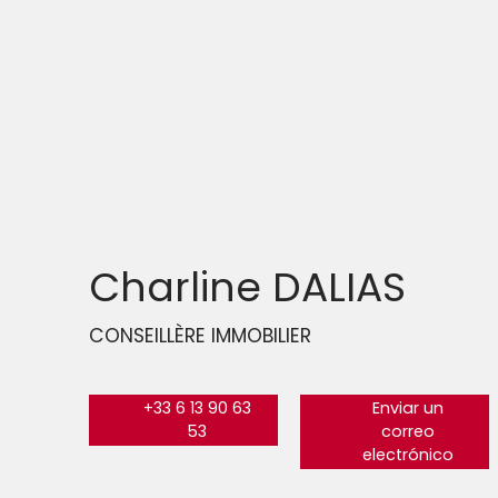
Charline DALIAS
CONSEILLÈRE IMMOBILIER
+33 6 13 90 63
Enviar un
53
correo
electrónico