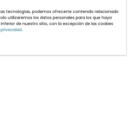
stas tecnologías, podemos ofrecerte contenido relacionado
Solo utilizaremos los datos personales para los que haya
ferior de nuestro sitio, con la excepción de las cookies
iento de mis datos personales de acuerdo con el
 privacidad
.
er objeto de prospección comercial por teléfono,
atuitamente en la lista de oposición a la
ca, prevista en el artículo L223-1 del Código del
tio web www.bloctel.gouv.fr o por correo dirigido
ervicio Bloctel
IS CEDEX.
nformación sobre el procesamiento de sus datos
e nuestra política de privacidad
privacy.