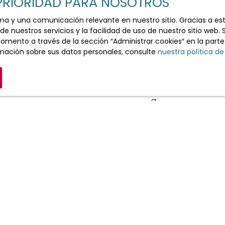
 PRIORIDAD PARA NOSOTROS
Su mensaje
ima y una comunicación relevante en nuestro sitio. Gracias a e
e nuestros servicios y la facilidad de uso de nuestro sitio web. 
ento a través de la sección ″Administrar cookies″ en la parte in
Acepto el procesam
mación sobre sus datos personales, consulte
nuestra política de
RGPD. Si no desea s
puede registrarse gr
prospección telefóni
Consumidor, en el si
a:
Empresa Worldline, S
6, CS 61311, 41013 BLO
Para obtener más i
personales, consult
Enviar