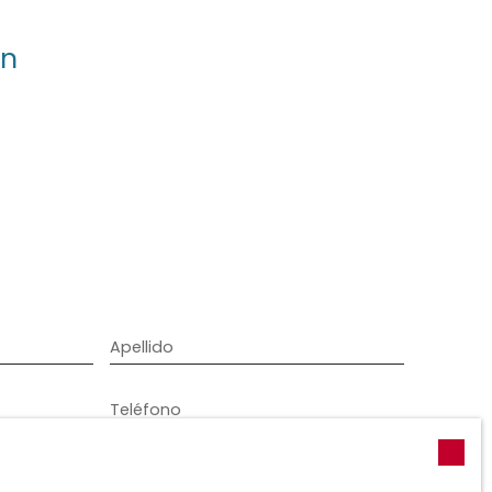
on
Apellido
Teléfono
Usted desea
-