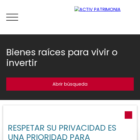
Bienes raíces para vivir o
invertir
Inicio
Comprar
Alquiler
Viager
Vender
Esti
Abrir búsqueda
Estimar
Ordenar por
Tipo de oferta
Crea una alerta
Pertinencia
Alquiler
RESPETAR SU PRIVACIDAD ES
UNA PRIORIDAD PARA
Tipo de propiedad