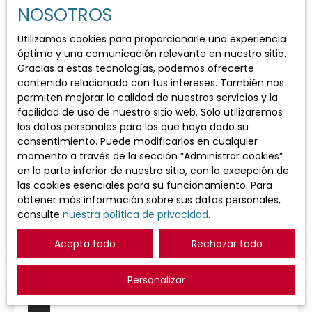
Apartamento
NOSOTROS
Localización
Utilizamos cookies para proporcionarle una experiencia
óptima y una comunicación relevante en nuestro sitio.
Gracias a estas tecnologías, podemos ofrecerte
Alquiler máximo (€/mes)
contenido relacionado con tus intereses. También nos
permiten mejorar la calidad de nuestros servicios y la
facilidad de uso de nuestro sitio web. Solo utilizaremos
Área mínima (m²)
los datos personales para los que haya dado su
700
€ /mes Cargos incl.
consentimiento. Puede modificarlos en cualquier
momento a través de la sección ″Administrar cookies″
Búsqueda
en la parte inferior de nuestro sitio, con la excepción de
Apartamento en alquiler, 2 habitaciones -
las cookies esenciales para su funcionamiento. Para
Arles 13200
obtener más información sobre sus datos personales,
2
habitaciones
41.41
m²
Arles 13200
consulte
nuestra política de privacidad
.
A LOUER - ARLES QUARTIER PORTAGNEL,
appartement T2 de 41 m² avec terrasse de 25 m².
Acepta todo
Rechazar todo
Il se situe au 2è étage d'un immeuble calme. Il se
compose d'un séjour lumineux avec climatisation,
Personalizar
un coin cuisine à aménager, une salle d'eau, une
chambre de 12 m². Une terrasse de plus de 25 m²