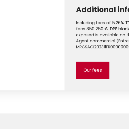
Additional in
Including fees of 5.26% T
fees 850 250 €. DPE blank.
exposed is available on 
Agent commercial (Entrepr
MRCSACI202311FR000000
Our fees