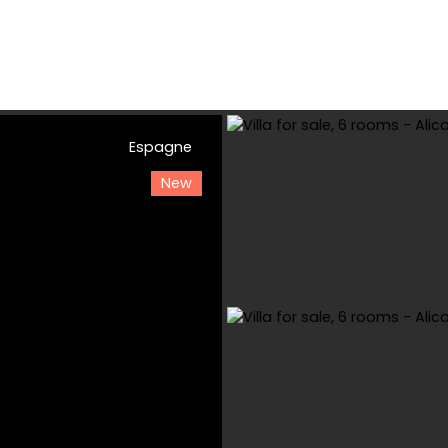
Espagne
e
Buy
Rental
Viager
Sell
Estimate your property
New