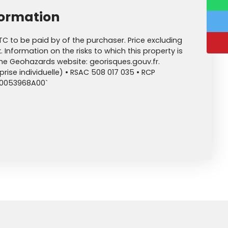
formation
TC to be paid by of the purchaser. Price excluding
 Information on the risks to which this property is
the Geohazards website: georisques.gouv.fr.
ise individuelle) • RSAC 508 017 035 • RCP
00053968A00`