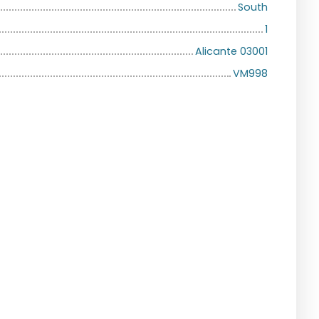
South
1
Alicante 03001
VM998