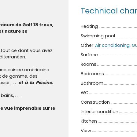
Technical char
ours de Golf 18 trous,
Heating
 et nature se
Swimming pool
Other
 tout ce dont vous avez
Surface
diterranéen.
Rooms
ne cuisine américaine
Bedrooms
ut de gamme, des
asse . . .
et à la Piscine.
Bathroom
WC
ins, . . .
Construction
e vue imprenable sur le
Interior condition
Kitchen
View