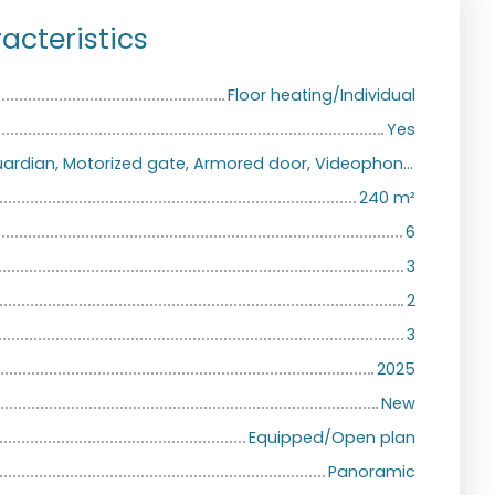
acteristics
Floor heating/Individual
Yes
Air conditioning, Guardian, Motorized gate, Armored door, Videophone, Electric shutters
240
m²
6
3
2
3
2025
New
Equipped/Open plan
Panoramic