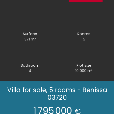
Surface
Rooms
371
m²
5
Bathroom
Plot size
4
10 000
m²
Villa for sale, 5 rooms - Benissa
03720
1 795 000
€