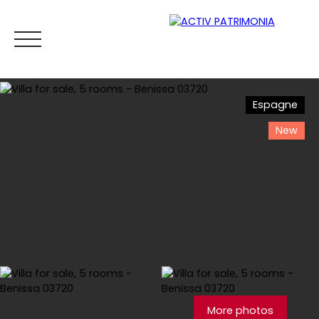
Espagne
New
Home
Buy
Rental
Viager
Sell
Estimate your
Estimate
More photos