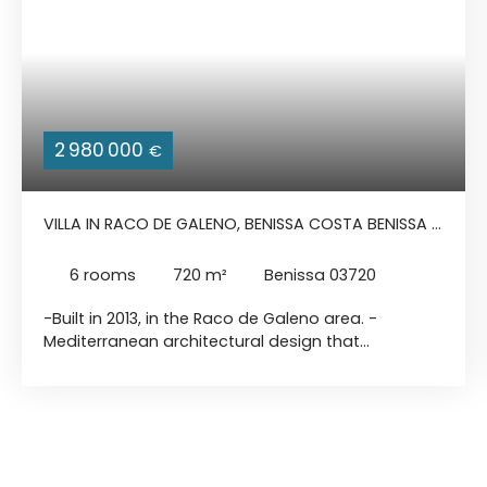
2 980 000
€
VILLA IN RACO DE GALENO, BENISSA COSTA BENISSA >
LA FUSTERA
6
rooms
720
m²
Benissa 03720
-Built in 2013, in the Raco de Galeno area. -
Mediterranean architectural design that
harmonizes with its natural environment. -The
surface area of 720 m² is made up of 3 levels: On
the first floor you will find a classic style kitchen, a
spacious living and dining room with a fireplace.
The second floor includes 4 bedrooms, each with
en-suite bathrooms, and a wraparound terrace.