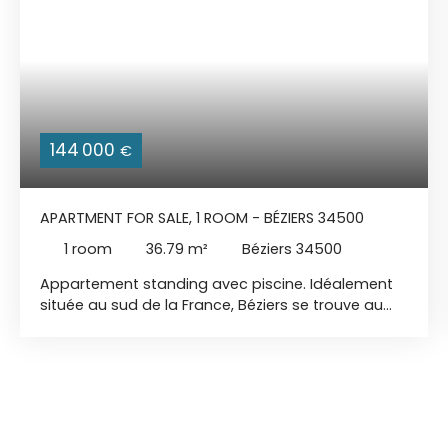
144 000
€
APARTMENT FOR SALE, 1 ROOM - BÉZIERS 34500
1
room
36.79
m²
Béziers 34500
Appartement standing avec piscine. Idéalement
située au sud de la France, Béziers se trouve au
carrefour des grands axes: vallée du Rhône,
Provence, Région Toulousaine, Pyrénées et
Espagne. C'est dans le quartier pavillonnaire très
apprécié, ''Les Parcs du Frigoulas'', tout proche de
la ''Crouzette'', que la résidence voit le jour. En
entrée de ville, à quelques minutes du centre-ville