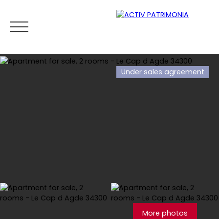
Under sales agreement
Home
Buy
Rental
Viager
Sell
Estimate your
Estimate
More photos