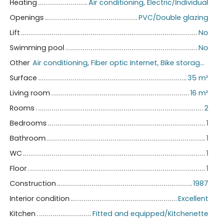
Heating
Air conditioning, Electric/Individual
Openings
PVC/Double glazing
Lift
No
Swimming pool
No
Other
Air conditioning, Fiber optic Internet, Bike storage, Motorized gate, Electric shutters
Surface
35
m²
Living room
16
m²
Rooms
2
Bedrooms
1
Bathroom
1
WC
1
Floor
1
Construction
1987
Interior condition
Excellent
Kitchen
Fitted and equipped/Kitchenette