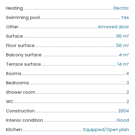
Heating
Electric
Swimming pool
Yes
Other
Armored door
Surface
66
m²
Floor surface
56
m²
Balcony surface
4
m²
Terrace surface
14
m²
Rooms
4
Bedrooms
3
Shower room
2
WC
2
Construction
2004
Interior condition
Good
Kitchen
Equipped/Open plan