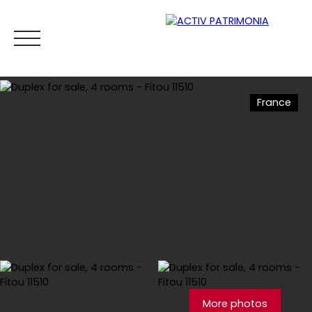
France
Home
Buy
Rental
Viager
Sell
Estimate your
Estimate
More photos