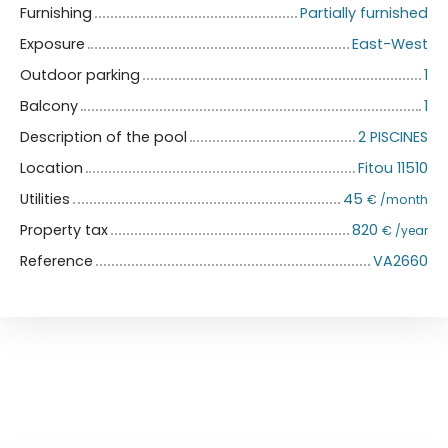
Furnishing
Partially furnished
Exposure
East-West
Outdoor parking
1
Balcony
1
Description of the pool
2 PISCINES
Location
Fitou 11510
Utilities
45
€ /month
Property tax
820
€ /year
Reference
VA2660