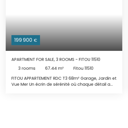
199 900
€
APARTMENT FOR SALE, 3 ROOMS - FITOU 11510
3
rooms
67.44
m²
Fitou 11510
FITOU APPARTEMENT RDC T3 68m² Garage, Jardin et
Vue Mer Un écrin de sérénité où chaque détail a
été pensé pour votre bien-être, à deux pas de la
Méditerranée... Un cadre de vie idyllique. Cet
appartement T3, entièrement meublé et rénové
avec goût en 2022, vous offre un espace de vie
généreux de 68 m² dans la partie habitable et
presque 120 m²de surface au sol avec ses deux
terrasses et son jardin son garage et sa cave.