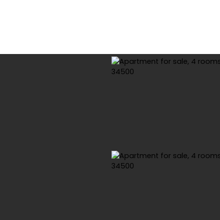
e
Buy
Rental
Viager
Sell
Estimate your property