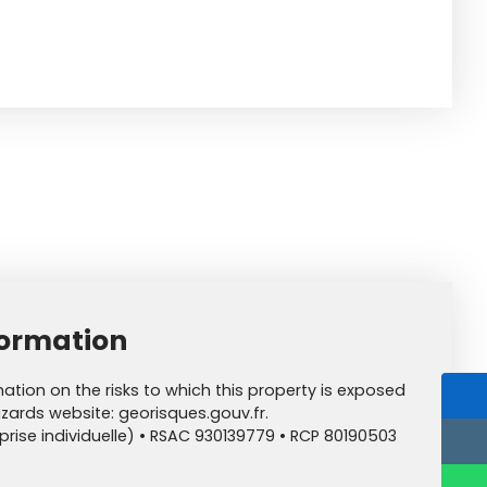
formation
mation on the risks to which this property is exposed
zards website: georisques.gouv.fr.
rise individuelle) • RSAC 930139779 • RCP 80190503