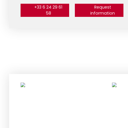
+33 6 24 29 61
Request
58
information