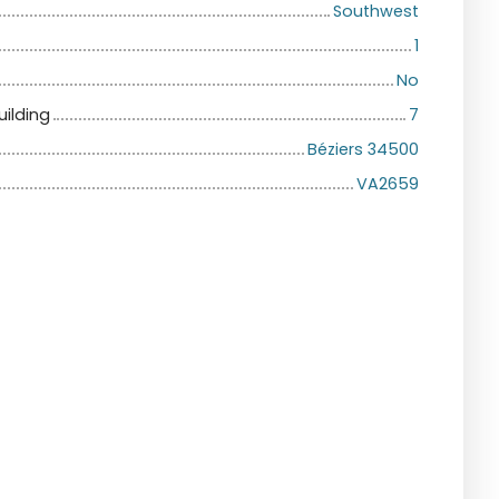
Southwest
1
No
uilding
7
Béziers 34500
VA2659