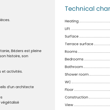
Technical char
ièces.
Heating
Lift
Surface
Terrace surface
nie, Béziers est pleine
Rooms
son histoire, son
Bedrooms
Bathroom
t activités.
Shower room
WC
eils d’un architecte
Floor
es
Construction
t végétalisé
View