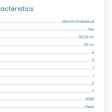
acteristics
Electric/Individual
Yes
92.22
m²
20
m²
4
3
1
1
2
7
2026
Clear