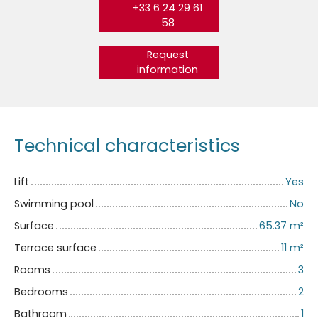
+33 6 24 29 61
58
Request
information
Technical characteristics
Lift
Yes
Swimming pool
No
Surface
65.37
m²
Terrace surface
11
m²
Rooms
3
Bedrooms
2
Bathroom
1