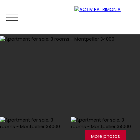
Home
Buy
Rental
Viager
Sell
Estimate your
Estimate
More photos