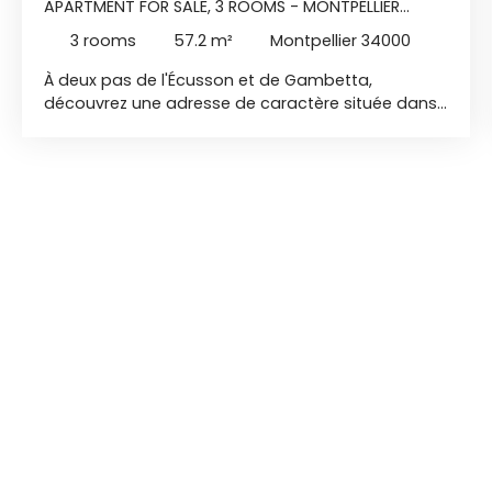
APARTMENT FOR SALE, 3 ROOMS - MONTPELLIER
34000
3
rooms
57.2
m²
Montpellier 34000
À deux pas de l'Écusson et de Gambetta,
découvrez une adresse de caractère située dans
l'un des quartiers les plus recherchés du centre
historique de Montpellier. Cette réhabilitation
patrimoniale allie le charme de l'ancien au confort
contemporain, dans un environnement vivant et
authentique. Commerces, restaurants, écoles,
transports et lieux emblématiques de Montpellier
sont accessibles à pied. Une opportunité rare
d'acquérir un bien d'exception au sein d'un
secteur sauvegardé, idéal pour habiter ou réaliser
un investissement patrimonial de qualité. Au 3ème
et dernier étage Exposition Sud-Est T3 Duplex de
57,20 m2 2 Chambres Séjour/Cuisine de 25 m2
Salle d’eau avec wc Domotique Un autre T3 sur un
seul niveau est également disponible. À visiter dès
maintenant. Offre déménagement : Réduction
forfaitaire du prix d'un déménagement : 1600€