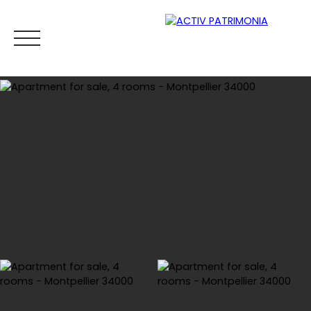
Home
Buy
Rental
Viager
Sell
Estimate your
Estimate