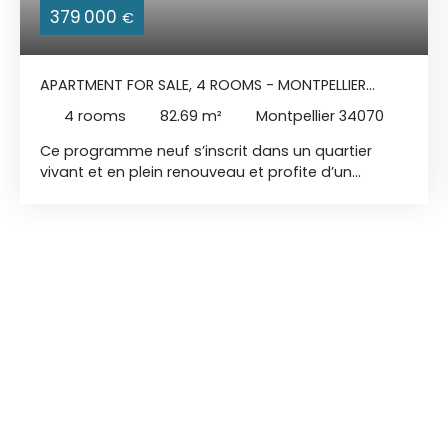
379 000
€
APARTMENT FOR SALE, 4 ROOMS - MONTPELLIER
34070
4
rooms
82.69
m²
Montpellier 34070
Ce programme neuf s’inscrit dans un quartier
vivant et en plein renouveau et profite d’un
emplacement stratégique au sud de Montpellier.
Bénéficiez d’un environnement vivant et pratique,
parfaitement connecté avec le centre-ville.
Retrouvez l’essentiel des commodités à proximité
immédiate. La résidence est pensée pour
préserver le patrimoine végétal du site, ménage
entre volume et les espaces boisés classés
existants. Elle affirme une identité architectural
contemporaine qui dialogue avec son
environnement végétal. Au rdc Exposition Est T4
de 82,69 m2 - Jardin de 142,14 m2 3 chambres
avec accès privatifs au jardin Salle de bain avec
wc Séjour/Cuisine de 32,69 m2 1 place de parking