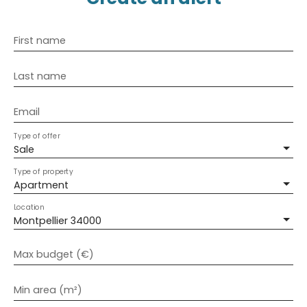
First name
Last name
Email
Type of offer
Sale
Type of property
Apartment
Location
Montpellier 34000
Max budget (€)
Min area (m²)