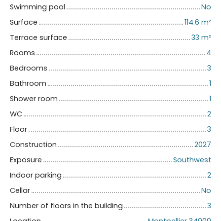
Swimming pool
No
Surface
114.6
m²
Terrace surface
33
m²
Rooms
4
Bedrooms
3
Bathroom
1
Shower room
1
WC
2
Floor
3
Construction
2027
Exposure
Southwest
Indoor parking
2
Cellar
No
Number of floors in the building
3
Location
Montpellier 34000