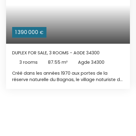
1 390 000
€
DUPLEX FOR SALE, 3 ROOMS - AGDE 34300
3
rooms
87.55
m²
Agde 34300
Créé dans les années 1970 aux portes de la
réserve naturelle du Bagnas, le village naturiste du
Cap d’Agde s’étend à l’est de cette station
balnéaire incontournable. Première destination
naturiste en Méditerranée et plus grand village
d’Europe, il représente aujourd’hui une opportunité
d’investissement dans un endroit unique. Avec
tous les équipements, commerces, restaurants et
services nécessaires au confort de la vie
quotidienne, le village est entièrement autonome.