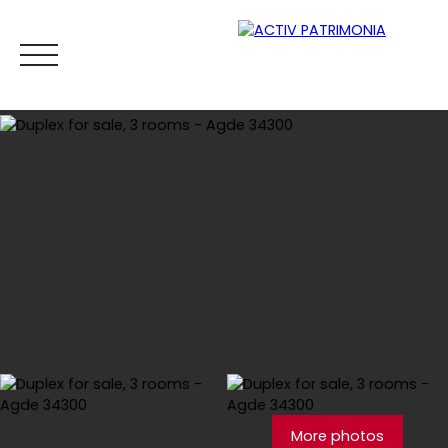
Home
Buy
Rental
Viager
Sell
Estimate your
Estimate
More photos