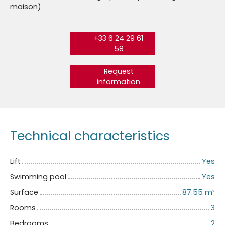
maison)
+33 6 24 29 61
58
Request
information
Technical characteristics
Lift
Yes
Swimming pool
Yes
Surface
87.55
m²
Rooms
3
Bedrooms
2