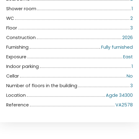
Shower room
1
WC
2
Floor
3
Construction
2026
Furnishing
Fully furnished
Exposure
East
Indoor parking
1
Cellar
No
Number of floors in the building
3
Location
Agde 34300
Reference
VA2578