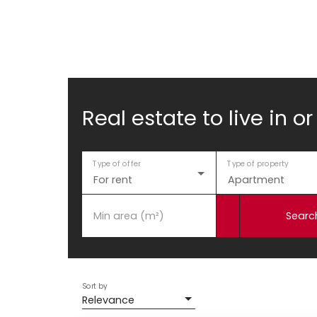
Real estate to live in or
e
Buy
Rental
Viager
Sell
Estimate your property
Type of offer
Type of property
For rent
Apartment
Searc
Min area (m²)
Sort by
Relevance