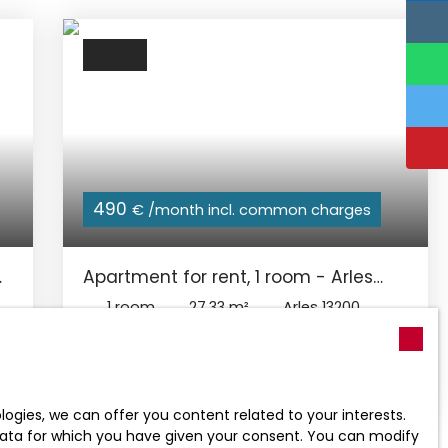
490
€ /month incl. common charges
Apartment for rent, 1 room - Arles
13200
1
room
27.33
m²
Arles 13200
A LOUER A TRINQUETATILLE - STUDIO de 27 m²
au 2è étage d'un immeuble calme. Bien
e
situé, l'appartement est lumineux et se
compose d'une pièce de vie avec cuisine,
gies, we can offer you content related to your interests.
une salle d'eau et toilette, d'une
l data for which you have given your consent. You can modify
de
climatisation réversible. Loyer mensuel