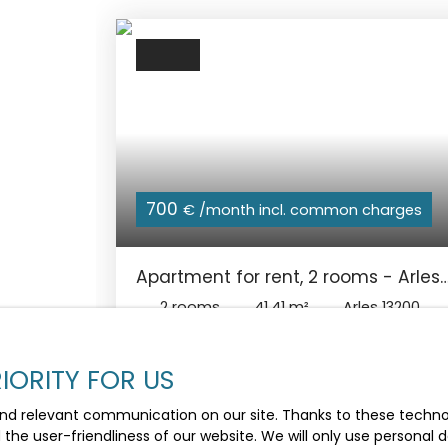
700
€ /month incl. common charges
Apartment for rent, 2 rooms - Arles
13200
2
rooms
41.41
m²
Arles 13200
A LOUER - ARLES QUARTIER PORTAGNEL,
appartement T2 de 41 m² avec terrasse de
IORITY FOR US
25 m². Il se situe au 2è étage d'un immeubl
calme. Il se compose d'un séjour lumineux
nd relevant communication on our site. Thanks to these technolo
avec climatisation, un coin cuisine à
d the user-friendliness of our website. We will only use persona
aménager, une salle d'eau, une chambre 