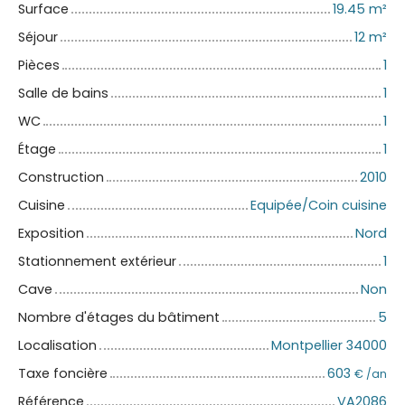
Surface
19.45
m²
Séjour
12
m²
Pièces
1
Salle de bains
1
WC
1
Étage
1
Construction
2010
Cuisine
Equipée/Coin cuisine
Exposition
Nord
Stationnement extérieur
1
Cave
Non
Nombre d'étages du bâtiment
5
Localisation
Montpellier 34000
Taxe foncière
603
€ /an
Référence
VA2086