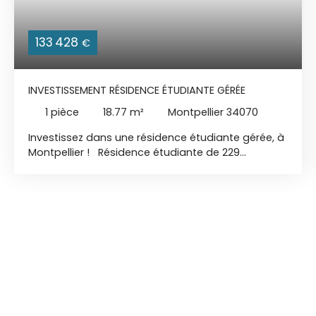
133 428
€
INVESTISSEMENT RÉSIDENCE ÉTUDIANTE GÉRÉE
1
pièce
18.77
m²
Montpellier 34070
Investissez dans une résidence étudiante gérée, à
Montpellier ! Résidence étudiante de 229
logements meublés située à Montpellier.
Implantée au cœur d’un bel espace paysager, elle
offre un environnement calme et verdoyant. À
seulement quelques minutes du centre historique,
les étudiants profitent d’un cadre de vie privilégié,
alliant charme, praticité et sérénité. Pensée pour
répondre aux besoins du quotidien, la résidence
bénéficie de commerces à proximité immédiate,
facilitant la vie des résidents. Conçue pour
favoriser de bonnes conditions d’étude, elle
représente également une opportunité