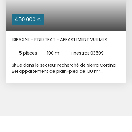
450 000
€
ESPAGNE - FINESTRAT - APPARTEMENT VUE MER
5
pièces
100
m²
Finestrat 03509
Situé dans le secteur recherché de Sierra Cortina,
Bel appartement de plain-pied de 100 m²
habitable + Terrasse 28 m² + Jardin 31 m² +
Cave + Garage fermé. Petite résidence
sécurisée, avec une immense Piscine + Piscine
enfants + Terrain de Padel + Salle de Sport /
Fitness + Sauna + Vestiaires + Espace de
Coworking + Aire de jeux pour les enfants + Zone
de pique-nique + Terrain de Pétanques. Salon
lumineux avec cuisine américaine entièrement